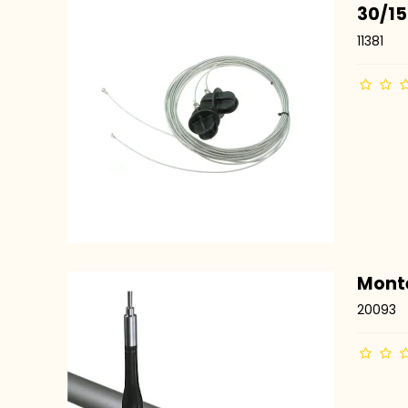
30/1
11381
Monte
20093