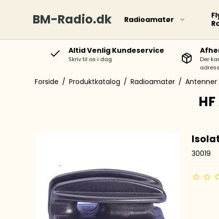
Fl
BM-Radio.dk
Radioamatør
R
Altid Venlig Kundeservice
Afhe
Skriv til os i dag
Der ka
adress
Forside
/
Produktkatalog
/
Radioamatør
/
Antenner
HF
Isola
30019