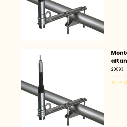
Monte
alta
20093