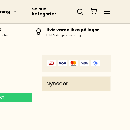
Se alle
ning
kategorier
S
Hvis varen ikke på lager
fredag
3 til 5 dages levering
Nyheder
UKT