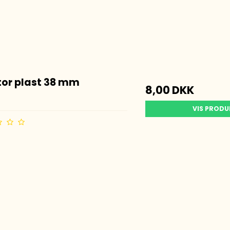
Magnetfod
Big Wheel Antenner
Retnings Antenner
Balun
HF Antenne Tilbehør
tor plast 38 mm
8,00 DKK
VIS PROD