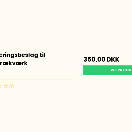
ringsbeslag til
350,00 DKK
nrækværk
VIS PROD