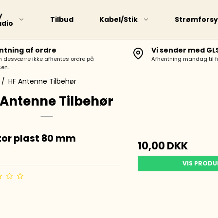
y
Tilbud
Kabel/Stik
Strømforsy
adio
ntning af ordre
Vi sender med GL
n desværre ikke afhentes ordre på
Afhentning mandag til 
VHF/UHF Base Antenner
en.
HF Portabel Antenner
/
HF Antenne Tilbehør
Portabel Antenner
 Antenne Tilbehør
HF-Trådantenne
HF Antenne Lodret
tor plast 80 mm
10,00 DKK
Mobil Antenne med
Magnetfod
VIS PROD
VHF/UHF Mobil Antenner
70Mhz (4m) Antenner
Antenne Tilbehør