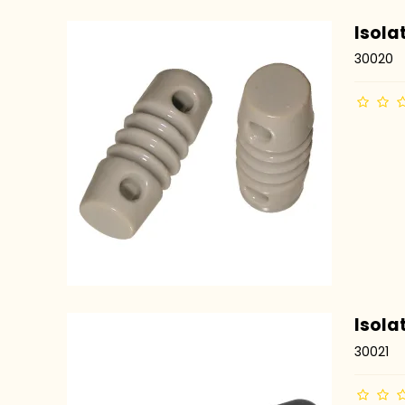
Isola
30020
Isola
30021