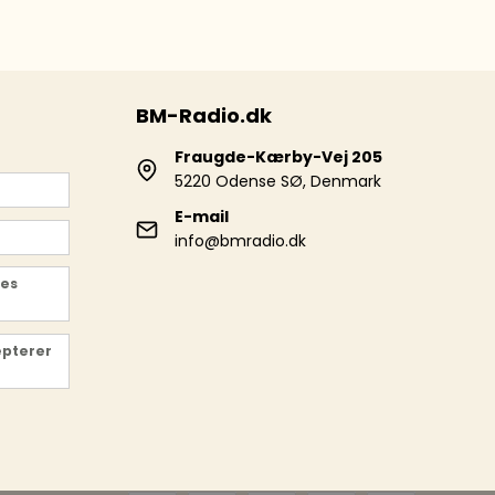
BM-Radio.dk
Fraugde-Kærby-Vej 205
5220 Odense SØ, Denmark
E-mail
info@bmradio.dk
des
epterer