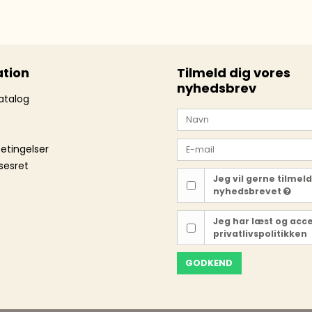
tion
Tilmeld dig vores
nyhedsbrev
atalog
etingelser
sesret
Jeg vil gerne tilmel
nyhedsbrevet
Jeg har læst og acc
privatlivspolitikken
GODKEND