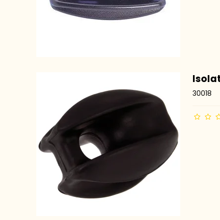
Isola
30018
MFJ
Antennetuner Tilbehør
LDG
Palstar
mAT Tuner
Acom
CG-Tuner