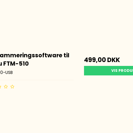
ammeringssoftware til
499,00 DKK
u FTM-510
VIS PROD
10-USB