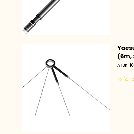
Yaesu
(6m,
ATBK-10
MFJ
Antennetuner Tilbehør
LDG
Palstar
mAT Tuner
Acom
CG-Tuner