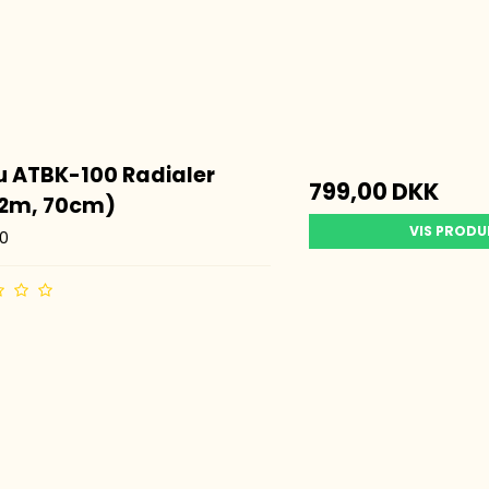
Magnetfod
Big Wheel Antenner
Retnings Antenner
Balun
HF Antenne Tilbehør
 ATBK-100 Radialer
799,00 DKK
 2m, 70cm)
VIS PROD
0