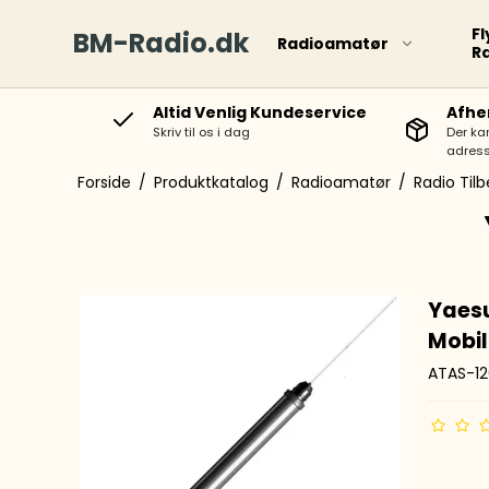
Fl
BM-Radio.dk
Radioamatør
R
Altid Venlig Kundeservice
Afhe
Skriv til os i dag
Der ka
adress
Forside
/
Produktkatalog
/
Radioamatør
/
Radio Til
Yaes
Mobi
ATAS-1