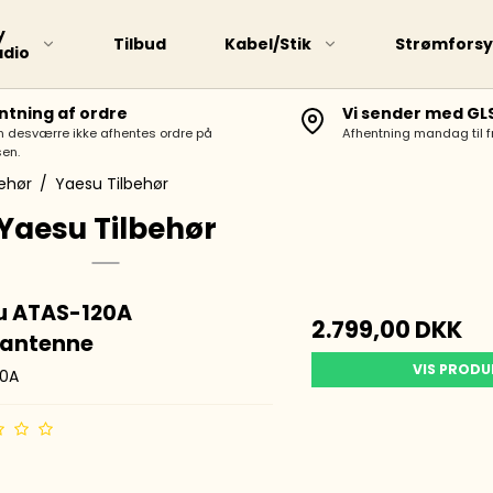
y
Tilbud
Kabel/Stik
Strømforsy
adio
ntning af ordre
Vi sender med GL
n desværre ikke afhentes ordre på
Afhentning mandag til 
VHF/UHF Base Antenner
en.
HF Portabel Antenner
behør
/
Yaesu Tilbehør
Portabel Antenner
Yaesu Tilbehør
HF-Trådantenne
HF Antenne Lodret
u ATAS-120A
2.799,00 DKK
Mobil Antenne med
lantenne
Magnetfod
VIS PROD
20A
VHF/UHF Mobil Antenner
70Mhz (4m) Antenner
Antenne Tilbehør