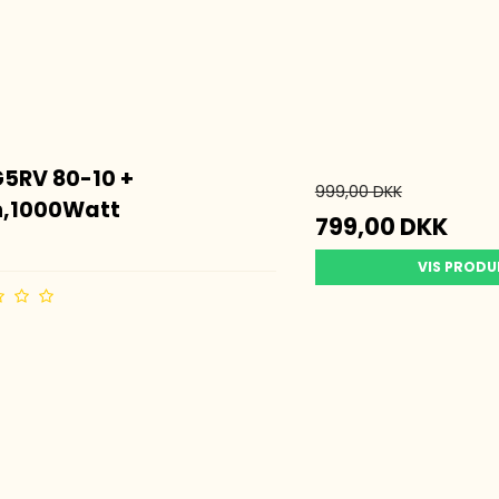
Magnetfod
Big Wheel Antenner
Retnings Antenner
Balun
HF Antenne Tilbehør
G5RV 80-10 +
999,00 DKK
n,1000Watt
799,00 DKK
VIS PROD