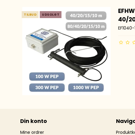
EFHW-
TILBUD
UDSOLGT
40/2
EF1040-
Din konto
Naviga
Mine ordrer
Produktk