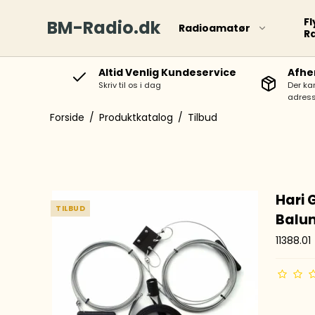
Fl
BM-Radio.dk
Radioamatør
R
Altid Venlig Kundeservice
Afhe
Skriv til os i dag
Der ka
adress
Forside
/
Produktkatalog
/
Tilbud
Hari 
TILBUD
Balu
11388.01