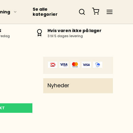
Se alle
ning
kategorier
S
Hvis varen ikke på lager
fredag
3 til 5 dages levering
Nyheder
UKT