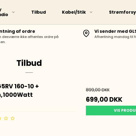
y
Tilbud
Kabel/Stik
Strømforsy
adio
ntning af ordre
Vi sender med GL
n desværre ikke afhentes ordre på
Afhentning mandag til 
VHF/UHF Base Antenner
en.
HF Portabel Antenner
Portabel Antenner
Tilbud
HF-Trådantenne
HF Antenne Lodret
G5RV 160-10 +
899,00 DKK
Mobil Antenne med
n,1000Watt
Magnetfod
699,00 DKK
VHF/UHF Mobil Antenner
VIS PROD
70Mhz (4m) Antenner
Antenne Tilbehør