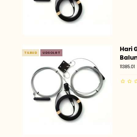
Hari 
TILBUD
UDSOLGT
Balu
11385.01
MFJ
Antennetuner Tilbehør
LDG
Palstar
mAT Tuner
Acom
CG-Tuner