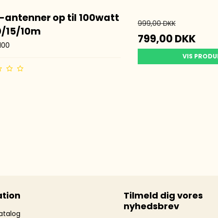
antenner op til 100watt
999,00 DKK
0/15/10m
799,00 DKK
100
VIS PROD
tion
Tilmeld dig vores
nyhedsbrev
atalog