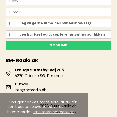
Jeg vil gerne tilmeldes nyhedsbrevet
Jeg har læst og accepterer
privatlivspolitikken
GODKEND
BM-Radio.dk
Fraugde-Kærby-Vej 205
5220 Odense SØ, Denmark
E-mail
info@bmradio.dk
Vi bruger cookies for at sikre, at du får
2026 © BM-Radio.dk.
den bedste oplevelse på vores
hjemmeside.
Læs mere om cookies
CVR-nummer: 28161247