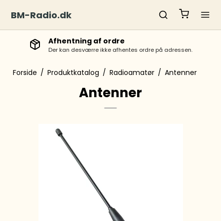
BM-Radio.dk
Vi sender med GLS
rdre på adressen.
Afhentning mandag til fredag
Forside
/
Produktkatalog
/
Radioamatør
/
Antenner
Antenner